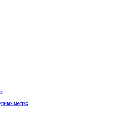
ов
упных местах