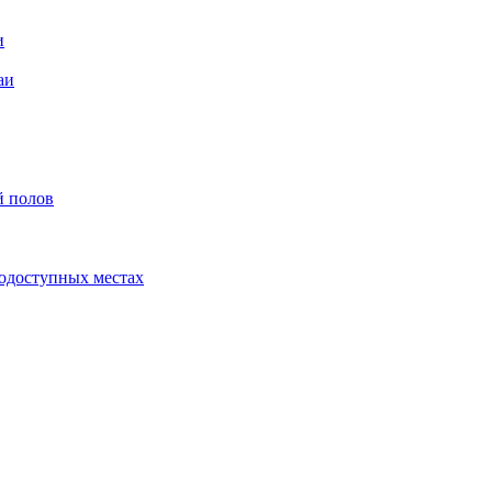
и
аи
й полов
одоступных местах