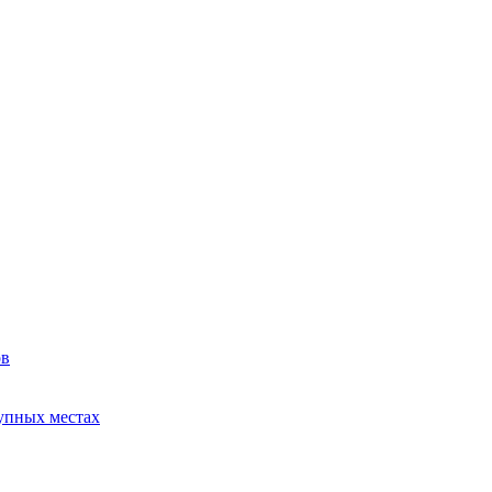
ов
упных местах