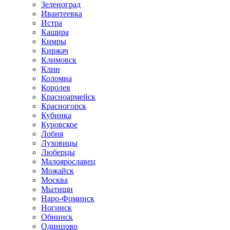
Зеленоград
Ивантеевка
Истра
Кашира
Кимры
Киржач
Климовск
Клин
Коломна
Королев
Красноармейск
Красногорск
Кубинка
Куровское
Лобня
Луховицы
Люберцы
Малоярославец
Можайск
Москва
Мытищи
Наро-Фоминск
Ногинск
Обнинск
Одинцово