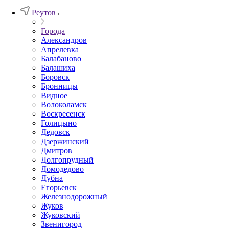
Реутов
Города
Александров
Апрелевка
Балабаново
Балашиха
Боровск
Бронницы
Видное
Волоколамск
Воскресенск
Голицыно
Дедовск
Дзержинский
Дмитров
Долгопрудный
Домодедово
Дубна
Егорьевск
Железнодорожный
Жуков
Жуковский
Звенигород