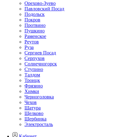
Орехово-Зуево
Павловский Посад
Подольск
Покров
Протвино
Пушкино
Раменское
Реутов
Руза
Сергиев Посад
Серпухов
Солнечногорск
Ступино
Талдом
Троицк
Фрязино
Химки
Черноголовка
Чехов
Шатура
Щелково
Щербинка
Электросталь
Кабинет