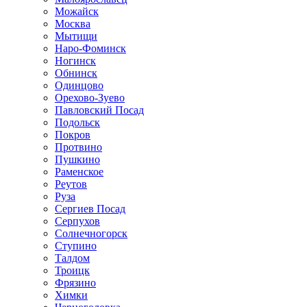
Можайск
Москва
Мытищи
Наро-Фоминск
Ногинск
Обнинск
Одинцово
Орехово-Зуево
Павловский Посад
Подольск
Покров
Протвино
Пушкино
Раменское
Реутов
Руза
Сергиев Посад
Серпухов
Солнечногорск
Ступино
Талдом
Троицк
Фрязино
Химки