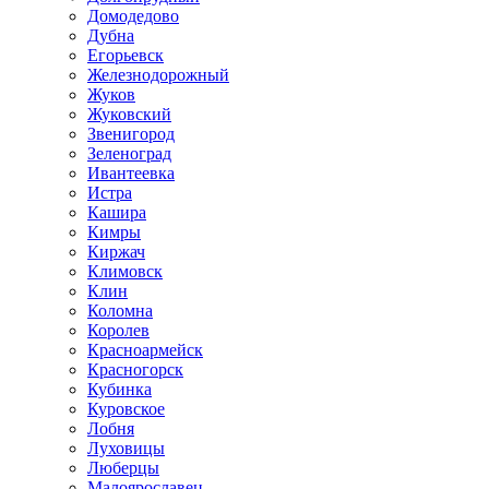
Домодедово
Дубна
Егорьевск
Железнодорожный
Жуков
Жуковский
Звенигород
Зеленоград
Ивантеевка
Истра
Кашира
Кимры
Киржач
Климовск
Клин
Коломна
Королев
Красноармейск
Красногорск
Кубинка
Куровское
Лобня
Луховицы
Люберцы
Малоярославец