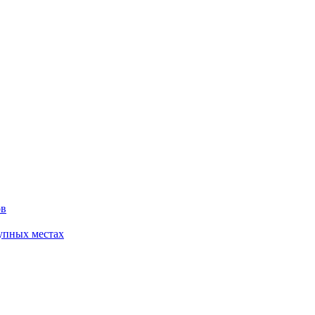
ов
упных местах