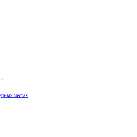
ов
упных местах