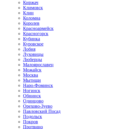
Киржач
Климовск
Клин
Коломна
Королев
Красноармейск
Красногорск
Кубинка
Куровское
Лобня
Луховицы
Люберцы
Малоярославец
Можайск
Москва
Мытищи
Наро-Фоминск
Ногинск
Обнинск
Одинцово
Орехово-Зуево
Павловский Посад
Подольск
Покров
Протвино