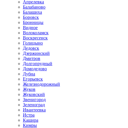
Апрелевка
Балабаново
Балашиха
Боровск
Бронницы
Видное
Волоколамск
Воскресенск
Голицыно
Дедовск
Дзержинский
Дмитров
Долгопрудный
Домодедово
Дубна
Егорьевск
Железнодорожный
Жуков
Жуковский
Звенигород
Зеленоград
Ивантеевка
Истра
Кашира
Кимры